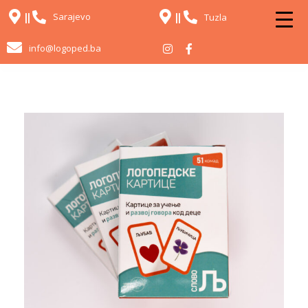
Sarajevo
Tuzla
info@logoped.ba