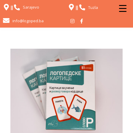
Sarajevo
Tuzla
info@logoped.ba