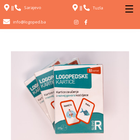
Sarajevo
Tuzla
info@logoped.ba