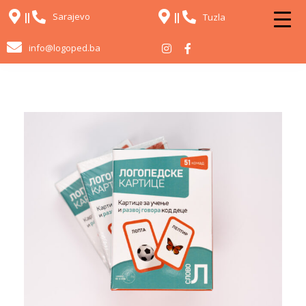
Sarajevo
Tuzla
info@logoped.ba