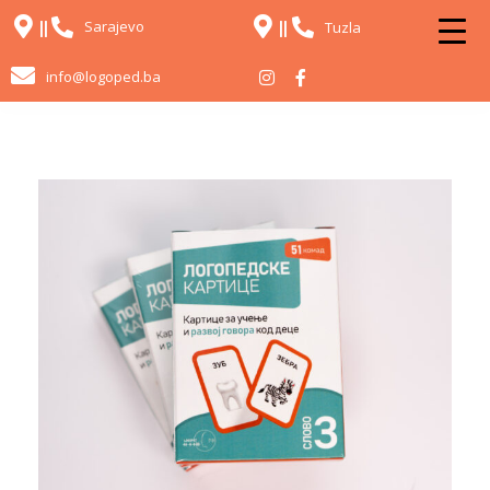
Sarajevo
Tuzla
info@logoped.ba